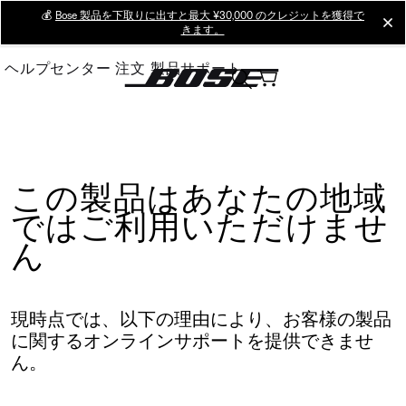
Skip
💰
Bose 製品を下取りに出すと最大 ¥30,000 のクレジットを獲得で
cl
きます。
to
Main
ヘルプセンター
注文
製品サポート
この製品はあなたの地域
ではご利用いただけませ
ん
現時点では、以下の理由により、お客様の製品
に関するオンラインサポートを提供できませ
ん。