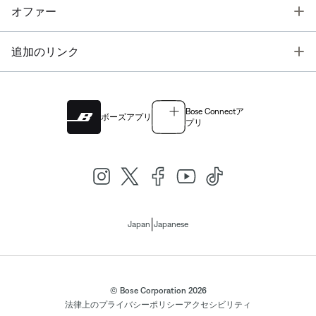
T
オファー
T
追加のリンク
Bose Connectア
ボーズアプリ
プリ
|
Japan
Japanese
© Bose Corporation 2026
法律上の
プライバシーポリシー
アクセシビリティ