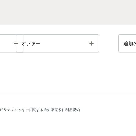
Toggle
Toggle
オファー
追加
ビリティ
クッキーに関する通知
販売条件
利用規約