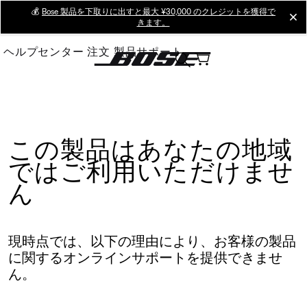
Skip
💰
Bose 製品を下取りに出すと最大 ¥30,000 のクレジットを獲得で
cl
きます。
to
Main
ヘルプセンター
注文
製品サポート
この製品はあなたの地域
ではご利用いただけませ
ん
現時点では、以下の理由により、お客様の製品
に関するオンラインサポートを提供できませ
ん。