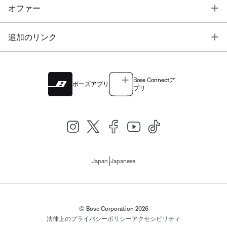
T
オファー
T
追加のリンク
Bose Connectア
ボーズアプリ
プリ
|
Japan
Japanese
© Bose Corporation 2026
法律上の
プライバシーポリシー
アクセシビリティ