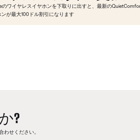
seのワイヤレスイヤホンを下取りに出すと、最新のQuietComfort 
ホンが最大100ドル割引になります
か?
合わせください。