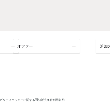
Toggle
Toggle
オファー
追加
ビリティ
クッキーに関する通知
販売条件
利用規約