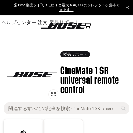
Skip
💰
Bose 製品を下取りに出すと最大 ¥30,000 のクレジットを獲得で
cl
きます。
to
Main
ヘルプセンター
注文
製品サポート
製品サポート
CineMate 1 SR
universal remote
control