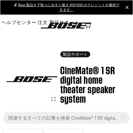
Skip
💰
Bose 製品を下取りに出すと最大 ¥30,000 のクレジットを獲得で
cl
きます。
to
Main
ヘルプセンター
注文
製品サポート
製品サポート
CineMate® 1 SR
digital home
theater speaker
system