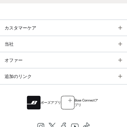
T
カスタマーケア
T
当社
T
オファー
T
追加のリンク
Bose Connectア
ボーズアプリ
プリ