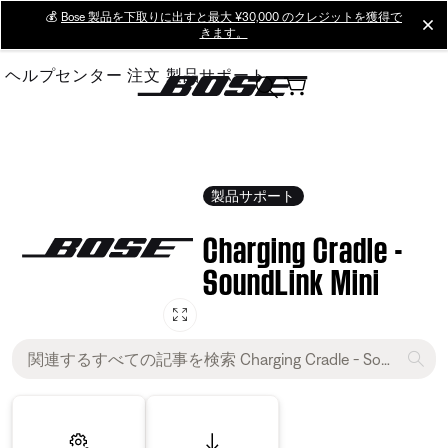
Skip
💰
Bose 製品を下取りに出すと最大 ¥30,000 のクレジットを獲得で
cl
きます。
to
Main
ヘルプセンター
注文
製品サポート
製品サポート
Charging Cradle -
SoundLink Mini