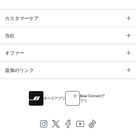
T
カスタマーケア
T
当社
T
オファー
T
追加のリンク
Bose Connectア
ボーズアプリ
プリ