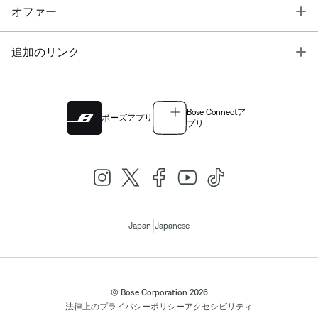
T
オファー
T
追加のリンク
Bose Connectア
ボーズアプリ
プリ
|
Japan
Japanese
© Bose Corporation 2026
法律上の
プライバシーポリシー
アクセシビリティ