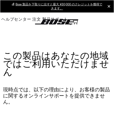
Skip
💰
Bose 製品を下取りに出すと最大 ¥30,000 のクレジットを獲得で
cl
きます。
to
Main
ヘルプセンター
注文
製品サポート
この製品はあなたの地域
ではご利用いただけませ
ん
現時点では、以下の理由により、お客様の製品
に関するオンラインサポートを提供できませ
ん。