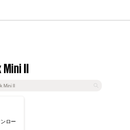
cl
Mini II
ウンロー