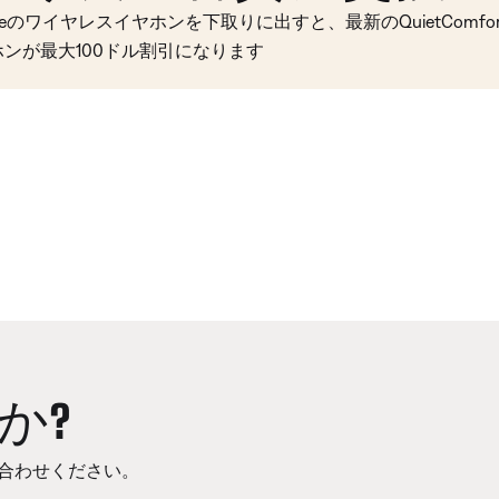
seのワイヤレスイヤホンを下取りに出すと、最新のQuietComfort 
ホンが最大100ドル割引になります
か?
合わせください。