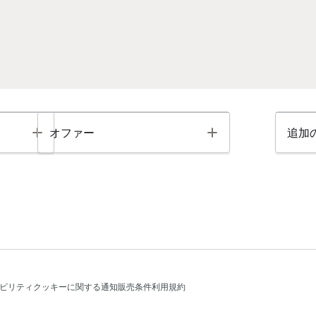
Toggle
Toggle
オファー
追加
ビリティ
クッキーに関する通知
販売条件
利用規約