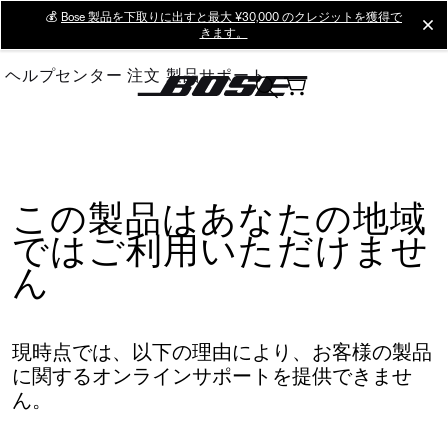
Skip
💰
Bose 製品を下取りに出すと最大 ¥30,000 のクレジットを獲得で
cl
きます。
to
Main
ヘルプセンター
注文
製品サポート
この製品はあなたの地域
ではご利用いただけませ
ん
現時点では、以下の理由により、お客様の製品
に関するオンラインサポートを提供できませ
ん。