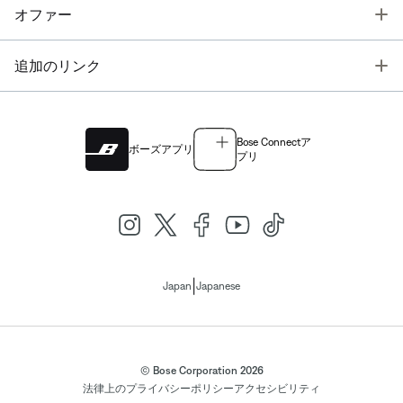
T
オファー
T
追加のリンク
Bose Connectア
ボーズアプリ
プリ
|
Japan
Japanese
© Bose Corporation 2026
法律上の
プライバシーポリシー
アクセシビリティ