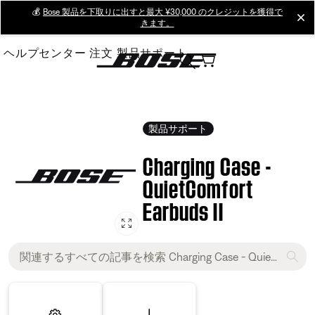
Skip
💰
Bose 製品を下取りに出すと最大 ¥30,000 のクレジットを獲得で
cl
きます。
to
Main
ヘルプセンター
注文
製品サポート
製品サポート
Charging Case -
QuietComfort
Earbuds II