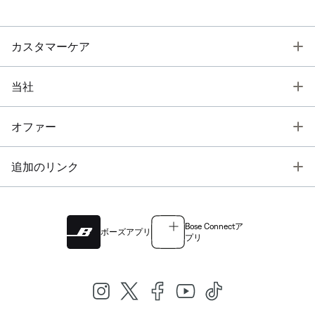
T
カスタマーケア
T
当社
T
オファー
T
追加のリンク
Bose Connectア
ボーズアプリ
プリ