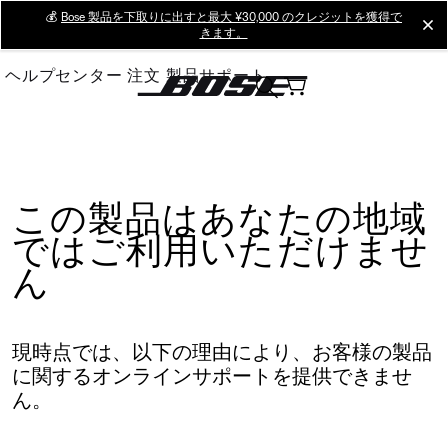
Skip
💰
Bose 製品を下取りに出すと最大 ¥30,000 のクレジットを獲得で
cl
きます。
to
Main
ヘルプセンター
注文
製品サポート
この製品はあなたの地域
ではご利用いただけませ
ん
現時点では、以下の理由により、お客様の製品
に関するオンラインサポートを提供できませ
ん。