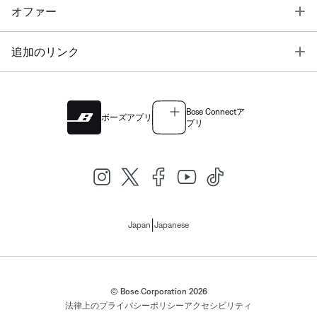
T
オファー
T
追加のリンク
Bose Connectア
ボーズアプリ
プリ
|
Japan
Japanese
© Bose Corporation 2026
法律上の
プライバシーポリシー
アクセシビリティ