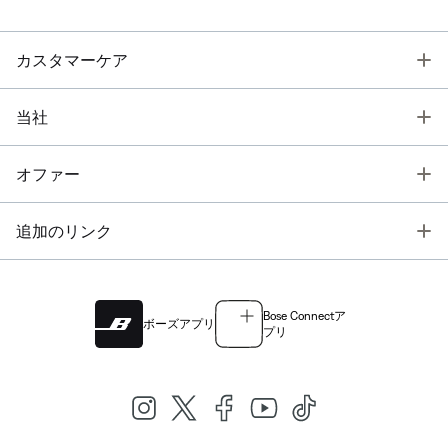
T
カスタマーケア
T
当社
T
オファー
T
追加のリンク
Bose Connectア
ボーズアプリ
プリ