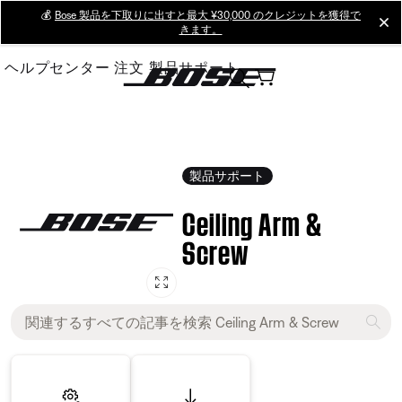
Skip
💰
Bose 製品を下取りに出すと最大 ¥30,000 のクレジットを獲得で
cl
きます。
to
Main
ヘルプセンター
注文
製品サポート
製品サポート
Ceiling Arm &
Screw