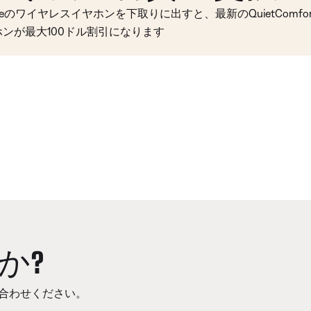
seのワイヤレスイヤホンを下取りに出すと、最新のQuietComfort 
ホンが最大100ドル割引になります
か?
合わせください。