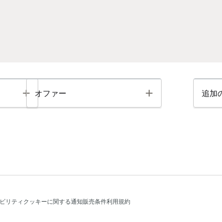
Toggle
Toggle
オファー
追加
ビリティ
クッキーに関する通知
販売条件
利用規約