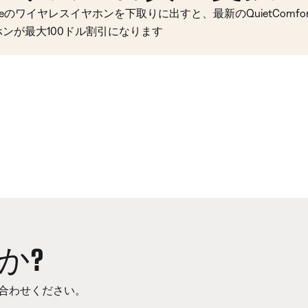
seのワイヤレスイヤホンを下取りに出すと、最新のQuietComfort 
ホンが最大100ドル割引になります
か?
合わせください。