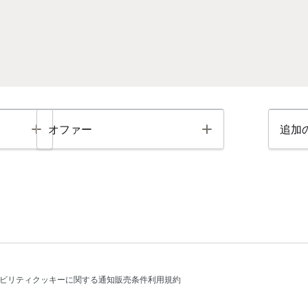
Toggle
Toggle
オファー
追加
ビリティ
クッキーに関する通知
販売条件
利用規約