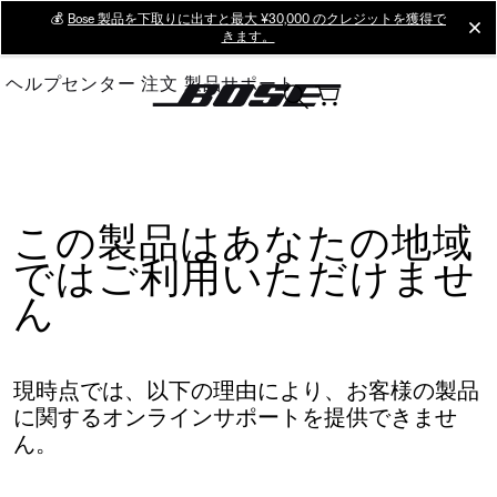
Skip
💰
Bose 製品を下取りに出すと最大 ¥30,000 のクレジットを獲得で
cl
きます。
to
Main
ヘルプセンター
注文
製品サポート
この製品はあなたの地域
ではご利用いただけませ
ん
現時点では、以下の理由により、お客様の製品
に関するオンラインサポートを提供できませ
ん。