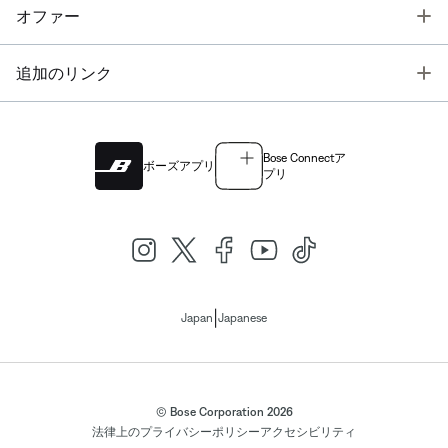
T
オファー
T
追加のリンク
Bose Connectア
ボーズアプリ
プリ
|
Japan
Japanese
© Bose Corporation 2026
法律上の
プライバシーポリシー
アクセシビリティ