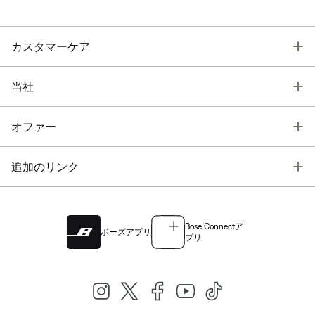
T
カスタマーケア
T
当社
T
オファー
T
追加のリンク
Bose Connectア
ボーズアプリ
プリ