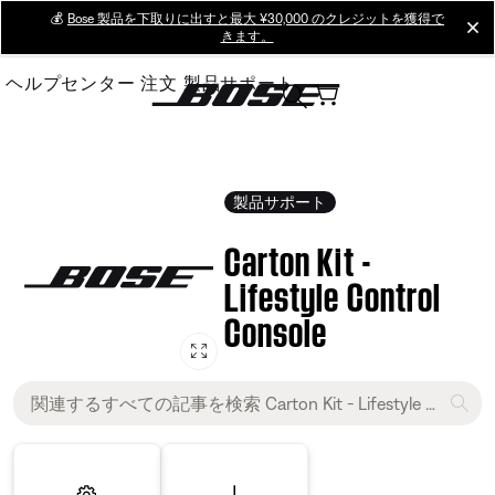
Skip
💰
Bose 製品を下取りに出すと最大 ¥30,000 のクレジットを獲得で
cl
きます。
to
Main
ヘルプセンター
注文
製品サポート
製品サポート
Carton Kit -
Lifestyle Control
Console