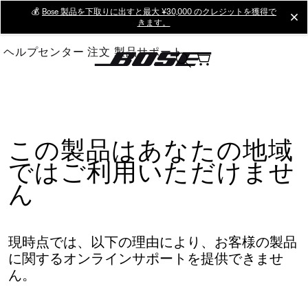
Skip
💰
Bose 製品を下取りに出すと最大 ¥30,000 のクレジットを獲得で
cl
きます。
to
Main
ヘルプセンター
注文
製品サポート
この製品はあなたの地域
ではご利用いただけませ
ん
現時点では、以下の理由により、お客様の製品
に関するオンラインサポートを提供できませ
ん。