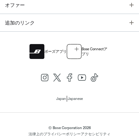
T
オファー
T
追加のリンク
Bose Connectア
ボーズアプリ
プリ
|
Japan
Japanese
© Bose Corporation 2026
法律上の
プライバシーポリシー
アクセシビリティ