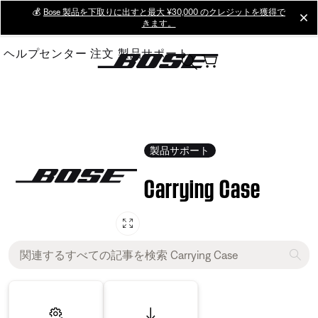
Skip
💰
Bose 製品を下取りに出すと最大 ¥30,000 のクレジットを獲得で
cl
きます。
to
Main
ヘルプセンター
注文
製品サポート
製品サポート
Carrying Case