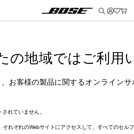
💰
Bose 製品を下取りに出すと最大 ¥30,000 のクレジットを獲得できます。
たの地域ではご利用
り、お客様の製品に関するオンラインサ
トされていません。
、それぞれのWebサイトにアクセスして、すべてのセル