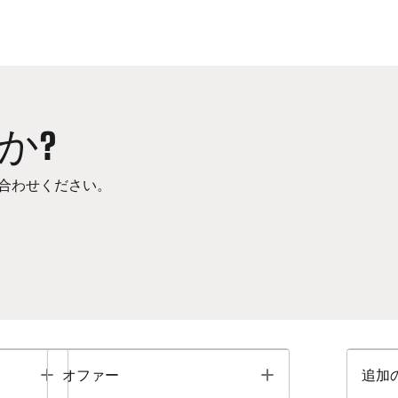
か?
合わせください。
Toggle
Toggle
オファー
追加