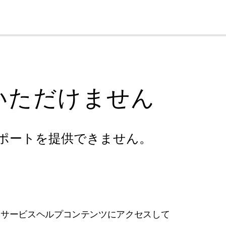
cl
いただけません
ポートを提供できません。
フサービスヘルプコンテンツにアクセスして