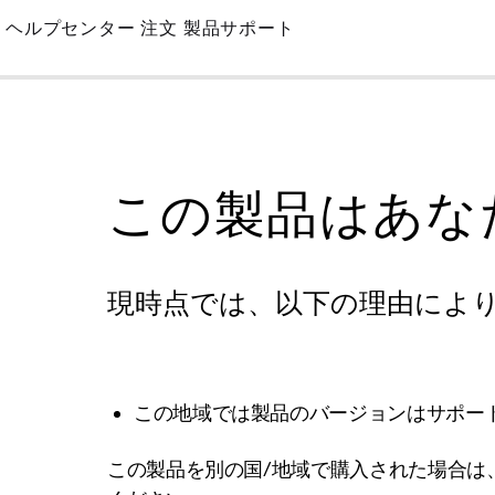
Skip
ヘルプセンター
注文
製品サポート
to
Main
この製品はあな
現時点では、以下の理由によ
この地域では製品のバージョンはサポー
この製品を別の国/地域で購入された場合は