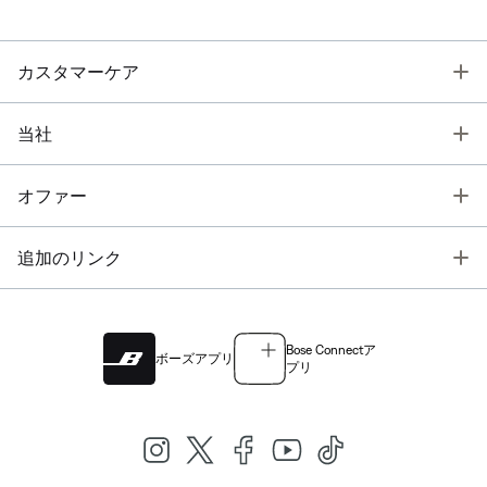
T
カスタマーケア
T
当社
T
オファー
T
追加のリンク
Bose Connectア
ボーズアプリ
プリ