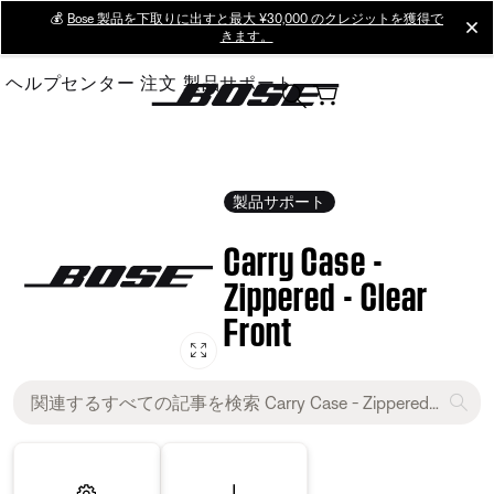
Skip
💰
Bose 製品を下取りに出すと最大 ¥30,000 のクレジットを獲得で
cl
きます。
to
Main
ヘルプセンター
注文
製品サポート
製品サポート
Carry Case -
Zippered - Clear
Front