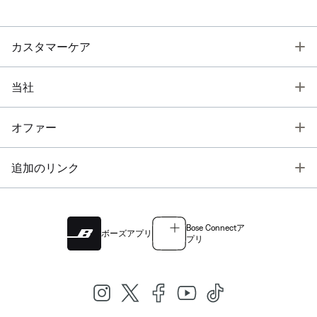
T
カスタマーケア
T
当社
T
オファー
T
追加のリンク
Bose Connectア
ボーズアプリ
プリ