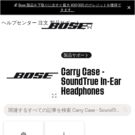
Skip
💰
Bose 製品を下取りに出すと最大 ¥30,000 のクレジットを獲得で
cl
きます。
to
Main
ヘルプセンター
注文
製品サポート
製品サポート
Carry Case -
SoundTrue In-Ear
Headphones