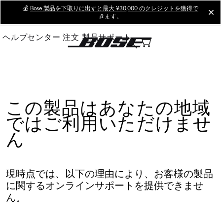
Skip
💰
Bose 製品を下取りに出すと最大 ¥30,000 のクレジットを獲得で
cl
きます。
to
Main
ヘルプセンター
注文
製品サポート
この製品はあなたの地域
ではご利用いただけませ
ん
現時点では、以下の理由により、お客様の製品
に関するオンラインサポートを提供できませ
ん。