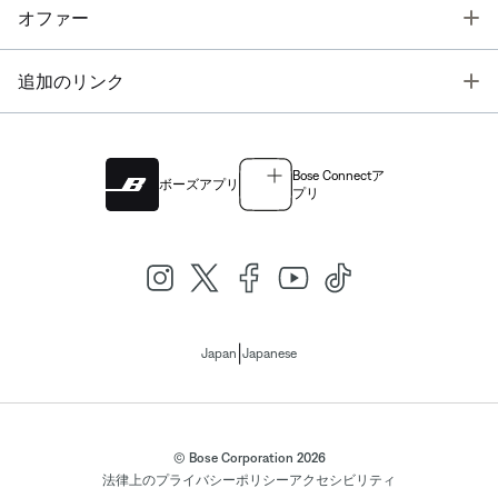
T
オファー
T
追加のリンク
Bose Connectア
ボーズアプリ
プリ
|
Japan
Japanese
© Bose Corporation 2026
法律上の
プライバシーポリシー
アクセシビリティ