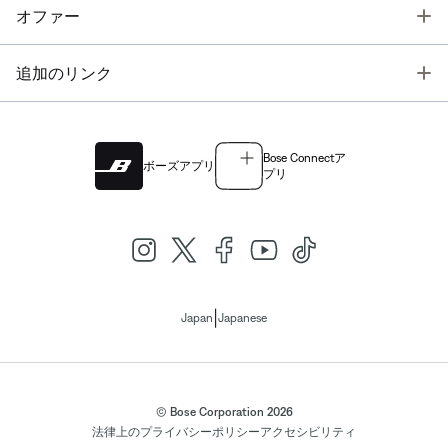
T
オファー
T
追加のリンク
Bose Connectア
ボーズアプリ
プリ
|
Japan
Japanese
© Bose Corporation 2026
法律上の
プライバシーポリシー
アクセシビリティ