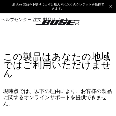
Skip
💰
Bose 製品を下取りに出すと最大 ¥30,000 のクレジットを獲得で
cl
きます。
to
Main
ヘルプセンター
注文
製品サポート
この製品はあなたの地域
ではご利用いただけませ
ん
現時点では、以下の理由により、お客様の製品
に関するオンラインサポートを提供できませ
ん。