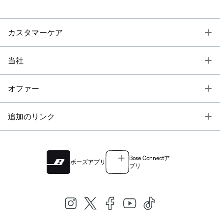
T
カスタマーケア
T
当社
T
オファー
T
追加のリンク
Bose Connectア
ボーズアプリ
プリ