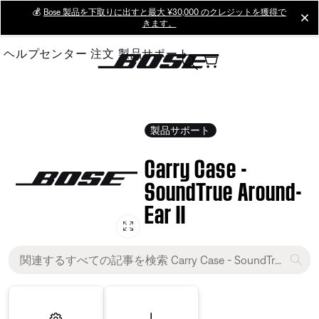
Skip
💰
Bose 製品を下取りに出すと最大 ¥30,000 のクレジットを獲得で
cl
きます。
to
Main
ヘルプセンター
注文
製品サポート
製品サポート
Carry Case -
SoundTrue Around-
Ear II