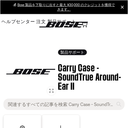
Skip
💰
Bose 製品を下取りに出すと最大 ¥30,000 のクレジットを獲得で
cl
きます。
to
Main
ヘルプセンター
注文
製品サポート
製品サポート
Carry Case -
SoundTrue Around-
Ear II