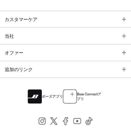
T
カスタマーケア
T
当社
T
オファー
T
追加のリンク
Bose Connectア
ボーズアプリ
プリ