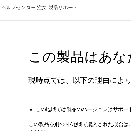
Skip
ヘルプセンター
注文
製品サポート
to
Main
この製品はあな
現時点では、以下の理由によ
この地域では製品のバージョンはサポー
この製品を別の国/地域で購入された場合は