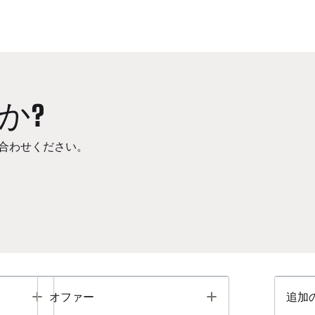
か?
合わせください。
Toggle
Toggle
オファー
追加