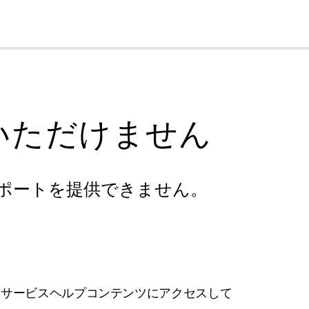
cl
いただけません
ポートを提供できません。
フサービスヘルプコンテンツにアクセスして