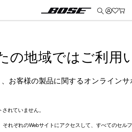
💰
Bose 製品を下取りに出すと最大 ¥30,000 のクレジットを獲得できます。
たの地域ではご利用
り、お客様の製品に関するオンラインサ
トされていません。
、それぞれのWebサイトにアクセスして、すべてのセル