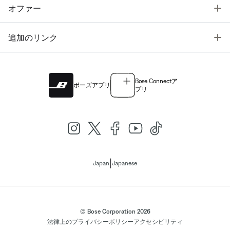
T
オファー
T
追加のリンク
Bose Connectア
ボーズアプリ
プリ
|
Japan
Japanese
© Bose Corporation 2026
法律上の
プライバシーポリシー
アクセシビリティ