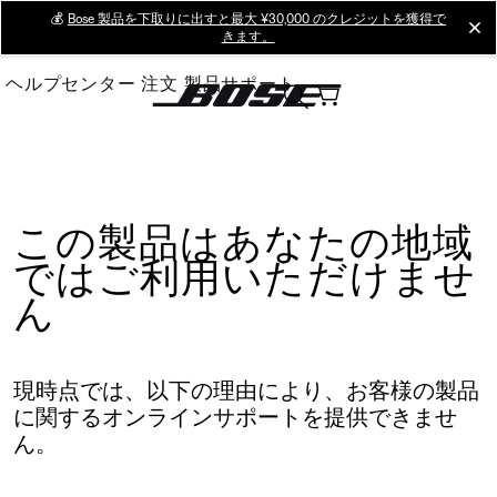
Skip
💰
Bose 製品を下取りに出すと最大 ¥30,000 のクレジットを獲得で
cl
きます。
to
Main
ヘルプセンター
注文
製品サポート
この製品はあなたの地域
ではご利用いただけませ
ん
現時点では、以下の理由により、お客様の製品
に関するオンラインサポートを提供できませ
ん。