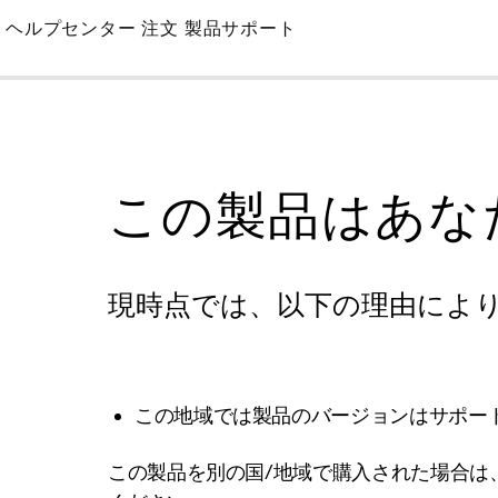
Skip
ヘルプセンター
注文
製品サポート
to
Main
この製品はあな
現時点では、以下の理由によ
この地域では製品のバージョンはサポー
この製品を別の国/地域で購入された場合は