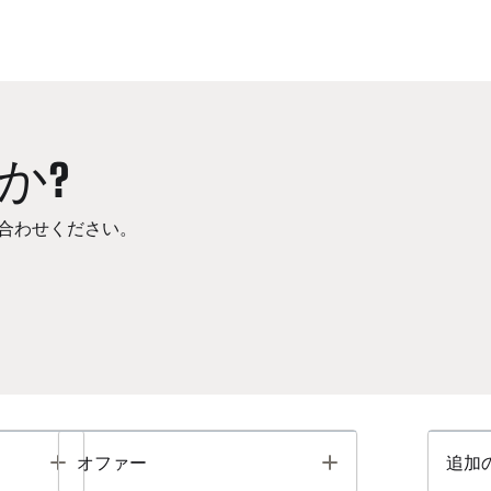
か?
合わせください。
Toggle
Toggle
オファー
追加