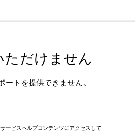
cl
いただけません
ポートを提供できません。
フサービスヘルプコンテンツにアクセスして