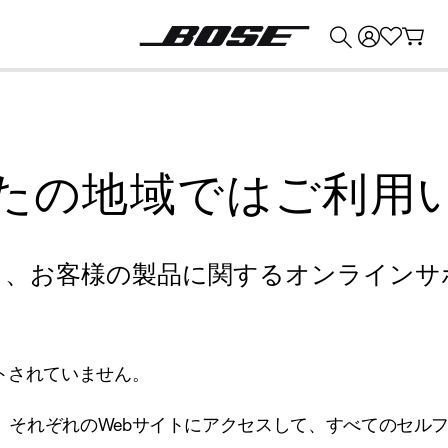
💰
Bose 製品を下取りに出すと最大 ¥30,000 のクレジットを獲得できます。
たの地域ではご利用
り、お客様の製品に関するオンラインサ
トされていません。
、それぞれのWebサイトにアクセスして、すべてのセル