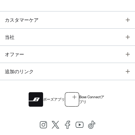
T
カスタマーケア
T
当社
T
オファー
T
追加のリンク
Bose Connectア
ボーズアプリ
プリ