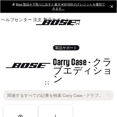
Skip
💰
Bose 製品を下取りに出すと最大 ¥30,000 のクレジットを獲得で
cl
きます。
to
Main
ヘルプセンター
注文
製品サポート
製品サポート
Carry Case - クラ
ブエディショ
ン