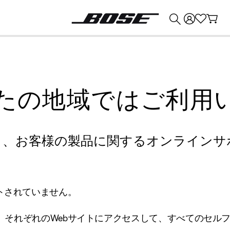
💰
Bose 製品を下取りに出すと最大 ¥30,000 のクレジットを獲得できます。
たの地域ではご利用
り、お客様の製品に関するオンラインサ
トされていません。
、それぞれのWebサイトにアクセスして、すべてのセル