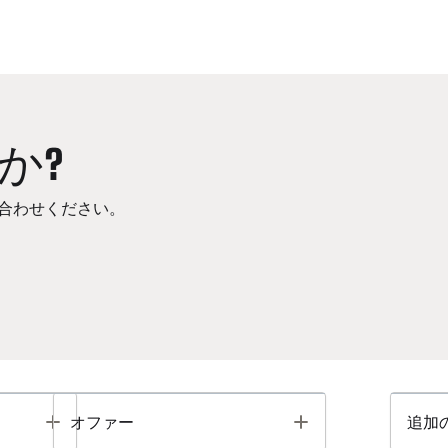
か?
合わせください。
Toggle
Toggle
オファー
追加