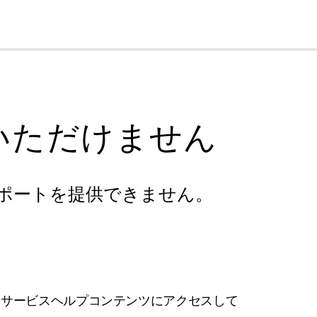
cl
いただけません
ポートを提供できません。
フサービスヘルプコンテンツにアクセスして