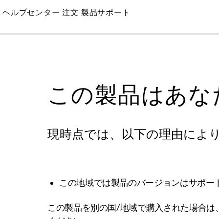
Skip
ヘルプセンター
注文
製品サポート
to
Main
この製品はあな
現時点では、以下の理由によ
この地域では製品のバージョンはサポー
この製品を別の国/地域で購入された場合は