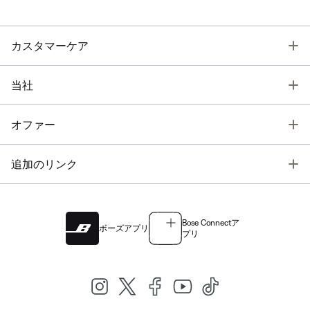
T
カスタマーケア
T
当社
T
オファー
T
追加のリンク
Bose Connectア
ボーズアプリ
プリ