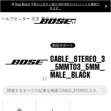
Skip
💰
Bose 製品を下取りに出すと最大 ¥30,000 のクレジットを獲得で
cl
きます。
to
Main
ヘルプセンター
注文
製品サポート
製品サポート
CABLE_STEREO_3
_5MMTO3_5MM_
MALE_BLACK