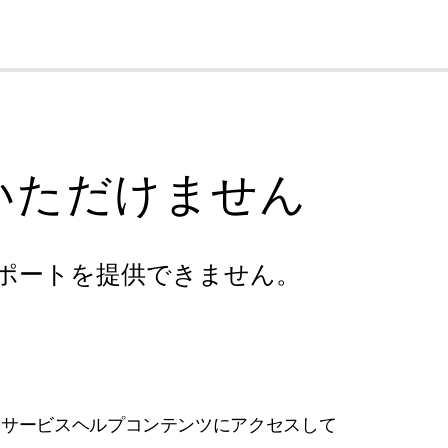
cl
いただけません
ポートを提供できません。
フサービスヘルプコンテンツにアクセスして