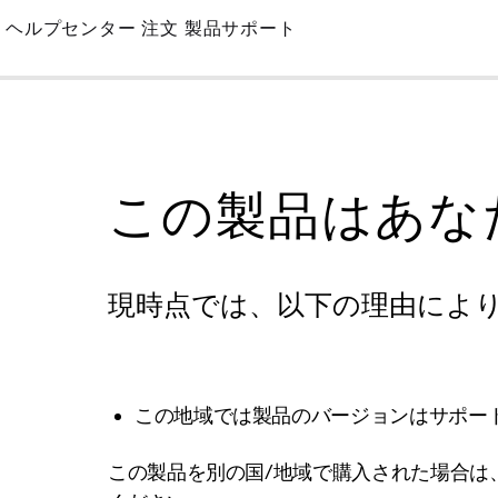
Skip
ヘルプセンター
注文
製品サポート
to
Main
この製品はあな
現時点では、以下の理由によ
この地域では製品のバージョンはサポー
この製品を別の国/地域で購入された場合は