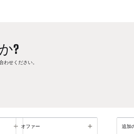
か?
合わせください。
Toggle
Toggle
オファー
追加