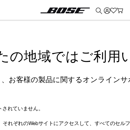
💰
Bose 製品を下取りに出すと最大 ¥30,000 のクレジットを獲得できます。
たの地域ではご利用
り、お客様の製品に関するオンラインサ
トされていません。
、それぞれのWebサイトにアクセスして、すべてのセル