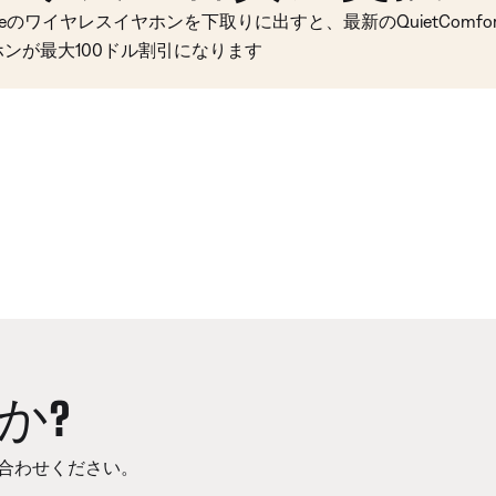
seのワイヤレスイヤホンを下取りに出すと、最新のQuietComfort 
ホンが最大100ドル割引になります
か?
合わせください。