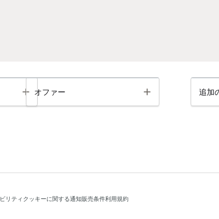
Toggle
Toggle
オファー
追加
ビリティ
クッキーに関する通知
販売条件
利用規約