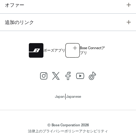
T
オファー
T
追加のリンク
Bose Connectア
ボーズアプリ
プリ
|
Japan
Japanese
© Bose Corporation 2026
法律上の
プライバシーポリシー
アクセシビリティ