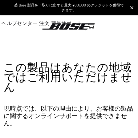
Skip
💰
Bose 製品を下取りに出すと最大 ¥30,000 のクレジットを獲得で
cl
きます。
to
Main
ヘルプセンター
注文
製品サポート
この製品はあなたの地域
ではご利用いただけませ
ん
現時点では、以下の理由により、お客様の製品
に関するオンラインサポートを提供できませ
ん。