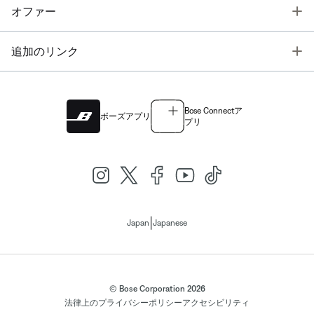
T
オファー
T
追加のリンク
Bose Connectア
ボーズアプリ
プリ
|
Japan
Japanese
© Bose Corporation 2026
法律上の
プライバシーポリシー
アクセシビリティ