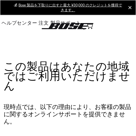
Skip
💰
Bose 製品を下取りに出すと最大 ¥30,000 のクレジットを獲得で
cl
きます。
to
Main
ヘルプセンター
注文
製品サポート
この製品はあなたの地域
ではご利用いただけませ
ん
現時点では、以下の理由により、お客様の製品
に関するオンラインサポートを提供できませ
ん。