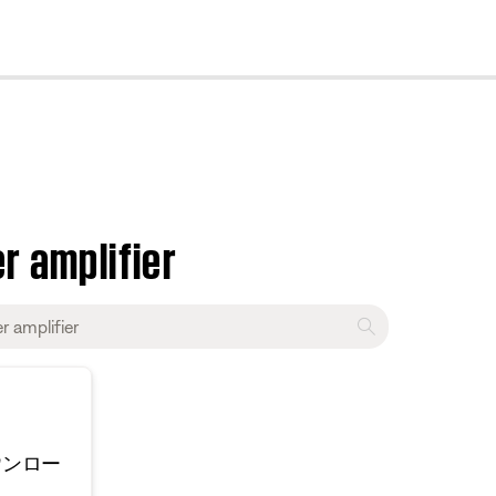
cl
r amplifier
ウンロー