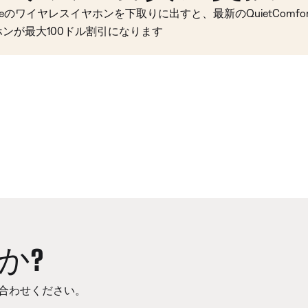
seのワイヤレスイヤホンを下取りに出すと、最新のQuietComfort 
ホンが最大100ドル割引になります
か?
合わせください。