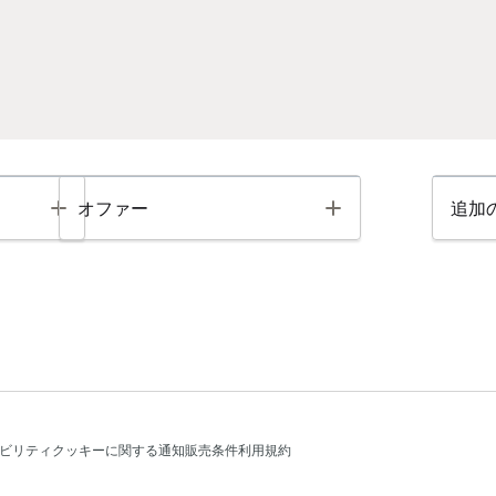
Toggle
Toggle
オファー
追加
ビリティ
クッキーに関する通知
販売条件
利用規約