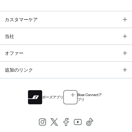
T
カスタマーケア
T
当社
T
オファー
T
追加のリンク
Bose Connectア
ボーズアプリ
プリ