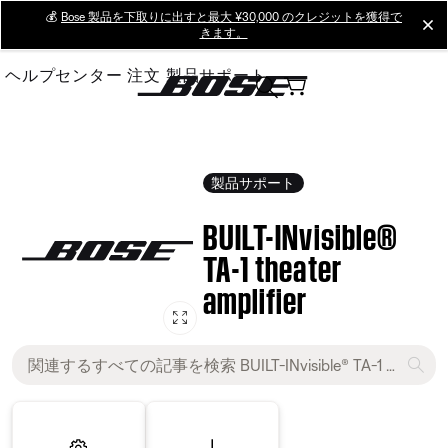
Skip
💰
Bose 製品を下取りに出すと最大 ¥30,000 のクレジットを獲得で
cl
きます。
to
Main
ヘルプセンター
注文
製品サポート
製品サポート
BUILT-INvisible®
TA-1 theater
amplifier