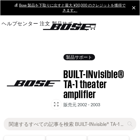
Skip
💰
Bose 製品を下取りに出すと最大 ¥30,000 のクレジットを獲得で
cl
きます。
to
Main
ヘルプセンター
注文
製品サポート
製品サポート
BUILT-INvisible®
TA-1 theater
amplifier
販売元 2002 - 2003