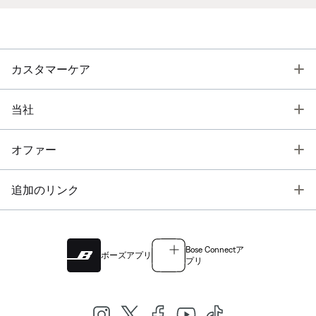
T
カスタマーケア
T
当社
T
オファー
T
追加のリンク
Bose Connectア
ボーズアプリ
プリ