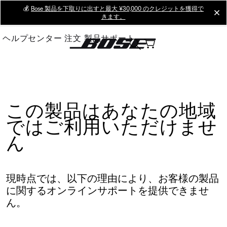
Skip
💰
Bose 製品を下取りに出すと最大 ¥30,000 のクレジットを獲得で
cl
きます。
to
Main
ヘルプセンター
注文
製品サポート
この製品はあなたの地域
ではご利用いただけませ
ん
現時点では、以下の理由により、お客様の製品
に関するオンラインサポートを提供できませ
ん。