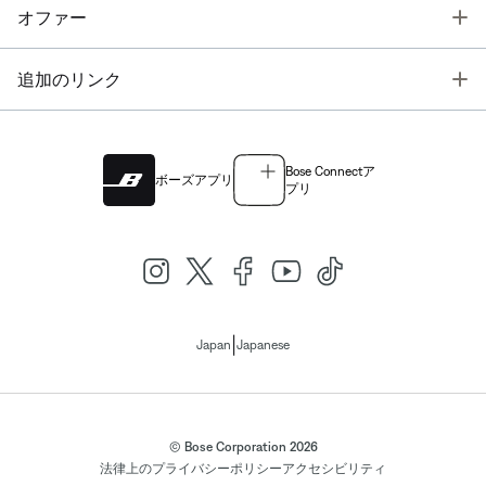
T
オファー
T
追加のリンク
Bose Connectア
ボーズアプリ
プリ
|
Japan
Japanese
© Bose Corporation 2026
法律上の
プライバシーポリシー
アクセシビリティ