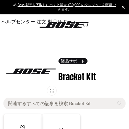
Skip
💰
Bose 製品を下取りに出すと最大 ¥30,000 のクレジットを獲得で
cl
きます。
to
Main
ヘルプセンター
注文
製品サポート
製品サポート
Bracket Kit