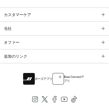
T
カスタマーケア
T
当社
T
オファー
T
追加のリンク
Bose Connectア
ボーズアプリ
プリ