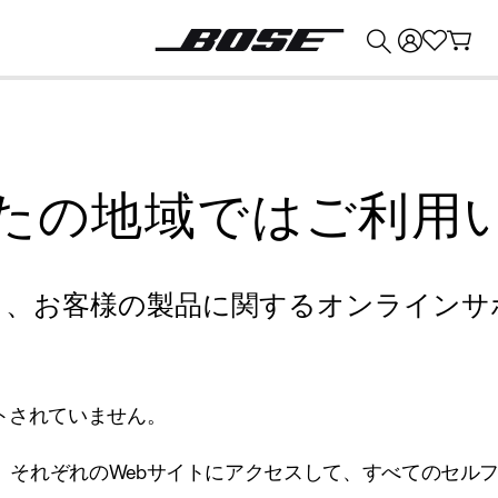
💰
Bose 製品を下取りに出すと最大 ¥30,000 のクレジットを獲得できます。
たの地域ではご利用
り、お客様の製品に関するオンラインサ
トされていません。
、それぞれのWebサイトにアクセスして、すべてのセル