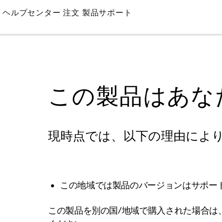
Skip
ヘルプセンター
注文
製品サポート
to
Main
この製品はあな
現時点では、以下の理由によ
この地域では製品のバージョンはサポー
この製品を別の国/地域で購入された場合は