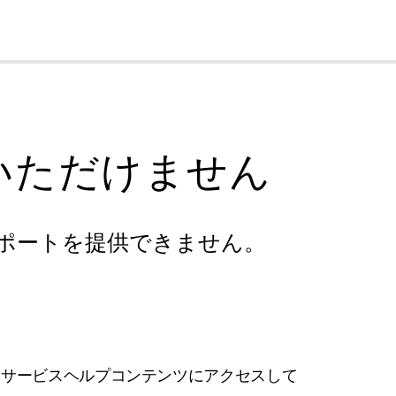
cl
いただけません
ポートを提供できません。
フサービスヘルプコンテンツにアクセスして