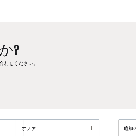
か?
合わせください。
Toggle
Toggle
オファー
追加