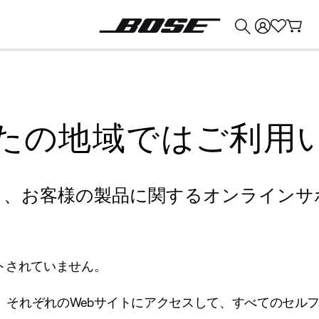
💰
Bose 製品を下取りに出すと最大 ¥30,000 のクレジットを獲得できます。
たの地域ではご利用
り、お客様の製品に関するオンラインサ
トされていません。
、それぞれのWebサイトにアクセスして、すべてのセル