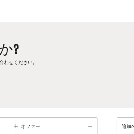
か?
合わせください。
Toggle
Toggle
オファー
追加