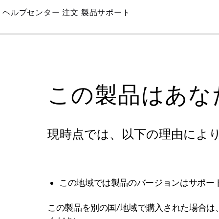
Skip
ヘルプセンター
注文
製品サポート
to
Main
この製品はあな
現時点では、以下の理由によ
この地域では製品のバージョンはサポー
この製品を別の国/地域で購入された場合は