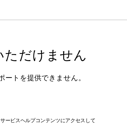
cl
いただけません
ポートを提供できません。
フサービスヘルプコンテンツにアクセスして