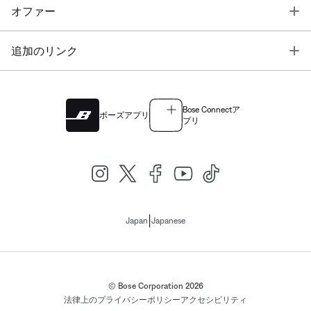
T
オファー
T
追加のリンク
Bose Connectア
ボーズアプリ
プリ
|
Japan
Japanese
© Bose Corporation 2026
法律上の
プライバシーポリシー
アクセシビリティ