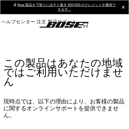
Skip
💰
Bose 製品を下取りに出すと最大 ¥30,000 のクレジットを獲得で
cl
きます。
to
Main
ヘルプセンター
注文
製品サポート
この製品はあなたの地域
ではご利用いただけませ
ん
現時点では、以下の理由により、お客様の製品
に関するオンラインサポートを提供できませ
ん。