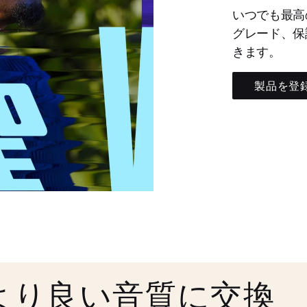
いつでも最高
グレード、保
きます。
製品を登
より良い音質に交換