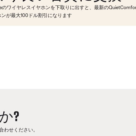
seのワイヤレスイヤホンを下取りに出すと、最新のQuietComfort 
ホンが最大100ドル割引になります
か?
合わせください。