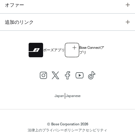
T
オファー
T
追加のリンク
Bose Connectア
ボーズアプリ
プリ
|
Japan
Japanese
© Bose Corporation 2026
法律上の
プライバシーポリシー
アクセシビリティ