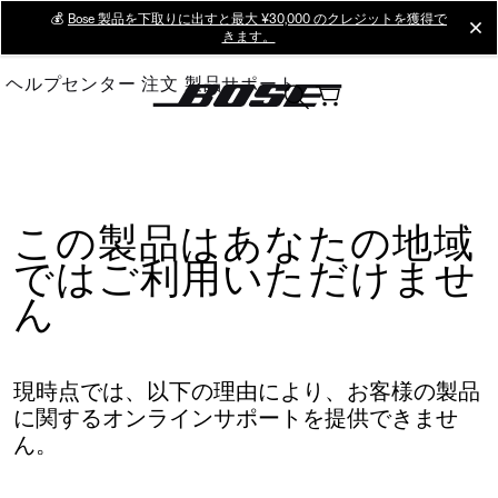
Skip
💰
Bose 製品を下取りに出すと最大 ¥30,000 のクレジットを獲得で
cl
きます。
to
Main
ヘルプセンター
注文
製品サポート
この製品はあなたの地域
ではご利用いただけませ
ん
現時点では、以下の理由により、お客様の製品
に関するオンラインサポートを提供できませ
ん。