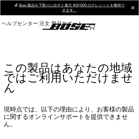
Skip
💰
Bose 製品を下取りに出すと最大 ¥30,000 のクレジットを獲得で
cl
きます。
to
Main
ヘルプセンター
注文
製品サポート
この製品はあなたの地域
ではご利用いただけませ
ん
現時点では、以下の理由により、お客様の製品
に関するオンラインサポートを提供できませ
ん。