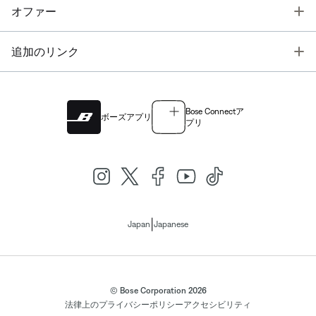
T
オファー
T
追加のリンク
Bose Connectア
ボーズアプリ
プリ
|
Japan
Japanese
© Bose Corporation 2026
法律上の
プライバシーポリシー
アクセシビリティ