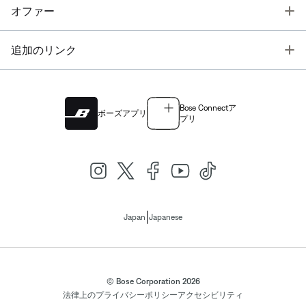
T
オファー
T
追加のリンク
Bose Connectア
ボーズアプリ
プリ
|
Japan
Japanese
© Bose Corporation 2026
法律上の
プライバシーポリシー
アクセシビリティ