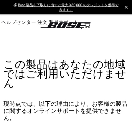
Skip
💰
Bose 製品を下取りに出すと最大 ¥30,000 のクレジットを獲得で
cl
きます。
to
Main
ヘルプセンター
注文
製品サポート
この製品はあなたの地域
ではご利用いただけませ
ん
現時点では、以下の理由により、お客様の製品
に関するオンラインサポートを提供できませ
ん。