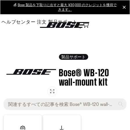
Skip
💰
Bose 製品を下取りに出すと最大 ¥30,000 のクレジットを獲得で
cl
きます。
to
Main
ヘルプセンター
注文
製品サポート
製品サポート
Bose® WB-120
wall-mount kit