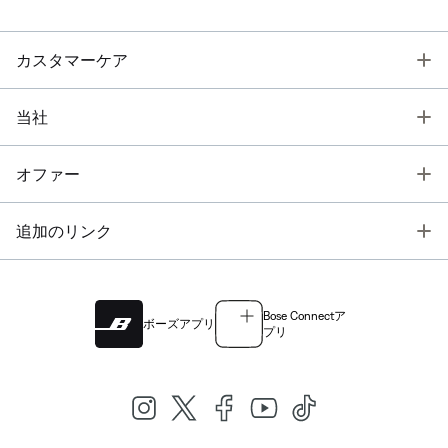
T
カスタマーケア
T
当社
T
オファー
T
追加のリンク
Bose Connectア
ボーズアプリ
プリ