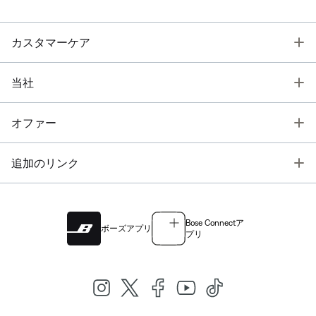
T
カスタマーケア
T
当社
T
オファー
T
追加のリンク
Bose Connectア
ボーズアプリ
プリ