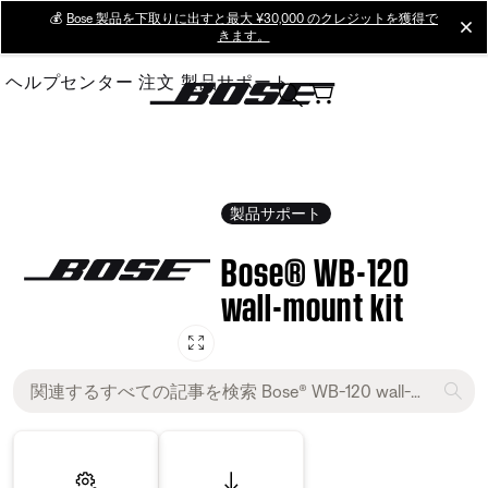
Skip
💰
Bose 製品を下取りに出すと最大 ¥30,000 のクレジットを獲得で
cl
きます。
to
Main
ヘルプセンター
注文
製品サポート
製品サポート
Bose® WB-120
wall-mount kit